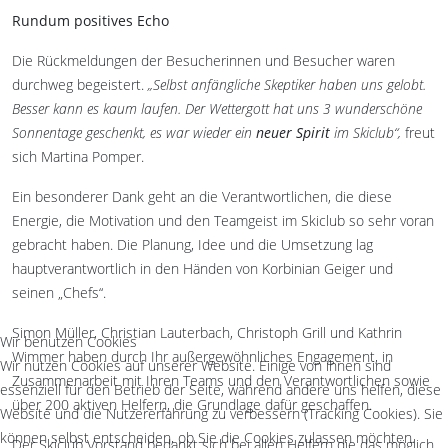
Rundum positives Echo
Die Rückmeldungen der Besucherinnen und Besucher waren
durchweg begeistert.
„Selbst anfängliche Skeptiker haben uns gelobt.
Besser kann es kaum laufen. Der Wettergott hat uns 3 wunderschöne
Sonnentage geschenkt, es war wieder ein
neuer Spirit
im Skiclub“,
freut
sich Martina Pomper.
Ein besonderer Dank geht an die Verantwortlichen, die diese
Energie, die Motivation und den Teamgeist im Skiclub so sehr voran
gebracht haben. Die Planung, Idee und die Umsetzung lag
hauptverantwortlich in den Händen von Korbinian Geiger und
seinen „Chefs“.
Simon
Müller, Christian Lauterbach, Christoph Grill und Kathrin
Wir benutzen Cookies
Wimmer haben durch Ihr außergewöhnliches Engagement, in
Wir nutzen Cookies auf unserer Website. Einige von ihnen sind
Zusammenarbeit mit Ihren Teams und den Verantwortlichen sowie
essenziell für den Betrieb der Seite, während andere uns helfen, diese
über 200 aktiven Helfern, die Grundlage dafür geschaffen.
Website und die Nutzererfahrung zu verbessern (Tracking Cookies). Sie
können selbst entscheiden, ob Sie die Cookies zulassen möchten.
Der Skiclub Vorstand bedankt sich bei allen Helfern die das möglich