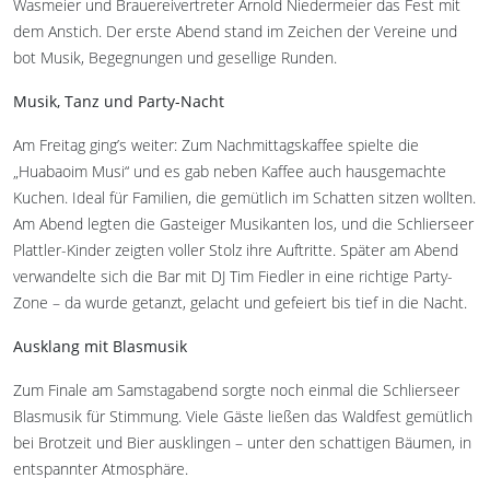
Wasmeier und Brauereivertreter Arnold Niedermeier das Fest mit
dem Anstich. Der erste Abend stand im Zeichen der Vereine und
bot Musik, Begegnungen und gesellige Runden.
Musik, Tanz und Party-Nacht
Am Freitag ging’s weiter: Zum Nachmittagskaffee spielte die
„Huabaoim Musi“ und es gab neben Kaffee auch hausgemachte
Kuchen. Ideal für Familien, die gemütlich im Schatten sitzen wollten.
Am Abend legten die Gasteiger Musikanten los, und die Schlierseer
Plattler-Kinder zeigten voller Stolz ihre Auftritte. Später am Abend
verwandelte sich die Bar mit DJ Tim Fiedler in eine richtige Party-
Zone – da wurde getanzt, gelacht und gefeiert bis tief in die Nacht.
Ausklang mit Blasmusik
Zum Finale am Samstagabend sorgte noch einmal die Schlierseer
Blasmusik für Stimmung. Viele Gäste ließen das Waldfest gemütlich
bei Brotzeit und Bier ausklingen – unter den schattigen Bäumen, in
entspannter Atmosphäre.